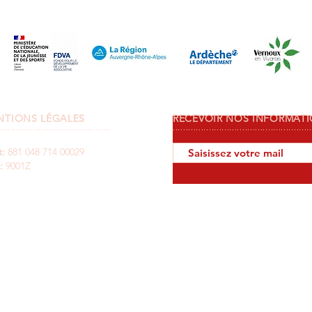
NTIONS LÉGALES
RECEVOIR NOS INFORMAT
...........................................
......................................................
t:
881 048 714 00029
:
9001Z