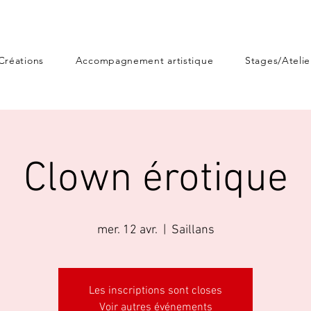
Créations
Accompagnement artistique
Stages/Atelie
Clown érotique
mer. 12 avr.
  |  
Saillans
Les inscriptions sont closes
Voir autres événements