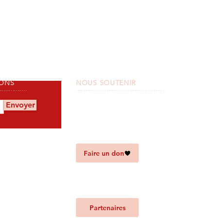
IONS
NOUS SOUTENIR
...............
..................................................
Envoyer
Faire un don
Partenaires