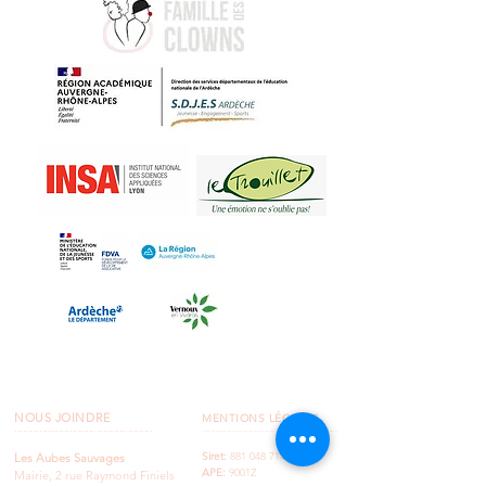
NOUS JOINDRE
MENTIONS LÉGALES
..................................................
..................................................
Siret:
881 048 714 00029
Les Aubes Sauvages
APE:
9001Z
Mairie, 2 rue Raymond Finiels