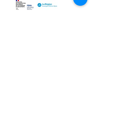
NOUS JOINDRE
MENTIONS LÉGALES
..................................................
..................................................
Siret:
881 048 714 00029
Les Aubes Sauvages
APE:
9001Z
Mairie, 2 rue Raymond Finiels
07240 Vernoux-en-Vivarais
Ardèche, Rhône-Alpes
lesaubessauvages@gmail.com
RECEVOIR NOS INFORMATIONS
..................................................................
...
Envoyer