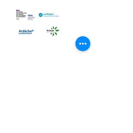
NOUS JOINDRE
MENTIONS LÉGALES
..................................................
..................................................
Siret:
881 048 714 00029
Les Aubes Sauvages
APE:
9001Z
Mairie, 2 rue Raymond Finiels
07240 Vernoux-en-Vivarais
Ardèche, Rhône-Alpes
lesaubessauvages@gmail.com
RECEVOIR NOS INFORMATIONS
..................................................................
...
Envoyer