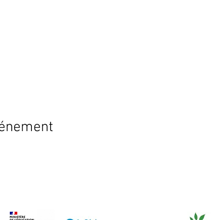
 développer son univers et son ludisme
e et porté.e par le groupe
public
vénement