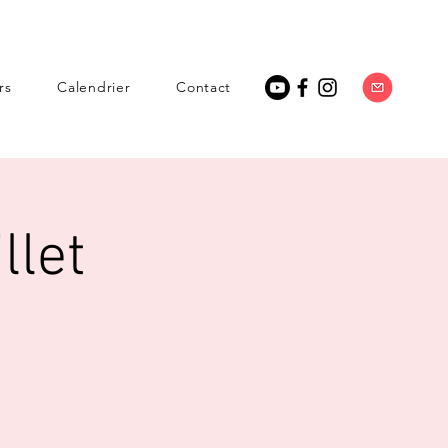
rs
Calendrier
Contact
llet