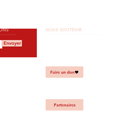
IONS
NOUS SOUTENIR
...............
..................................................
Envoyer
Faire un don
Partenaires