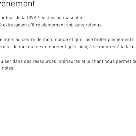
événement
autour de la DIVA ! ou divo au masculin !
é extravagant d'être pleinement soi, sans retenue.
 je me mets au centre de mon monde et que j'ose brill
'intérieur de moi qui ne demandent qu'à jaillir, à se montrer
.
puiser dans des ressources intérieures et le chant nous permet de 
s notes.
n groupe et en choeur avec et sans nez
es autour du son
 laisser le mouvement s'exprimer
ques
plusieurs chants collectifs
age
o et à plusieurs