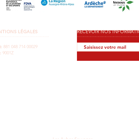
NTIONS LÉGALES
RECEVOIR NOS INFORMAT
...........................................
......................................................
t:
881 048 714 00029
:
9001Z