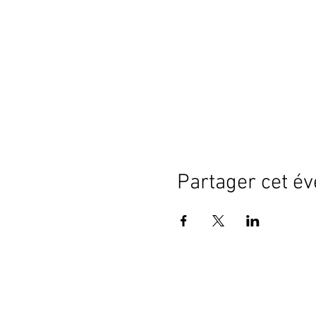
jeux clownesques pour
travail de la diva seul.
soirée scène ouverte
sortie de stage devant 
Partager cet é