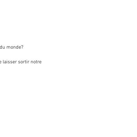
er pleinement?
 à la face du monde?
laisser sortir notre