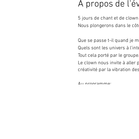
À propos de l'
5 jours de chant et de clown 
Nous plongerons dans le côt
Que se passe t-il quand
Quels sont les univers à l
Tout cela porté par le groupe
Le clown nous invite à aller 
créativité par la vibration de
Au programme:
des impros chantées e
expériences sensoriell
de la danse libre pour
chauffes vocales ludi
apprentissage d'un ou 
costumage et maquill
travail au micro en sol