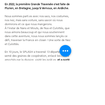
En 2022, la première Grande Traversée s’est faite de
Plurien, en Bretagne, jusqu’à Vernoux, en Ardèche.
Nous sommes parti.es avec nos sacs, nos costumes,
nos nez, mais sans voiture, sans savoir où nous
dormirons et ce que nous mangerons.
À l’instar de Nans et Mouts, de Nus et Culottés, que
nous aimons beaucoup et qui nous soutiennent
dans cette aventure, nous nous sommes lançés ce
défi, traverser la France en clown ! Une sorte de Nez
et Culottés.
En 10 jours, le SPLASH a traversé 13 dépar
tements,
semé des graines de coopération, enlacé les cœurs
amochés par la division, visité les isolé.es,
et a porté
des lettres d’amour à l’inconnu, écrites avant notre
départ par d’autres inconnu.es.