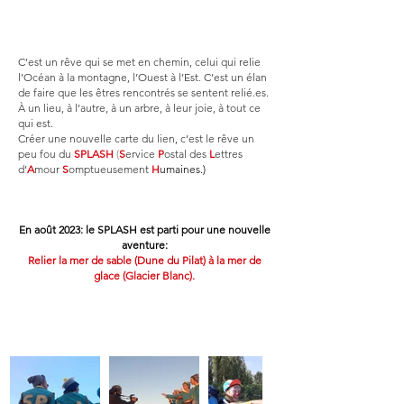
C’est un rêve qui se met en chemin, celui qui relie
l’Océan à la montagne, l’Ouest à l’Est. C’est un élan
de faire que les êtres rencontrés se sentent relié.es.
À un lieu, à l’autre, à un arbre, à leur joie, à tout ce
qui est.
Créer une nouvelle carte du lien, c’est le rêve un
peu fou du
SPLASH
(
S
ervice
P
ostal des
L
ettres
d’
A
mour
S
omptueusement
H
umaines.)
En août 2023: le SPLASH est parti pour une nouvelle
aventure:
Relier la mer de sable (Dune du Pilat) à la mer de
glace (Glacier Blanc).