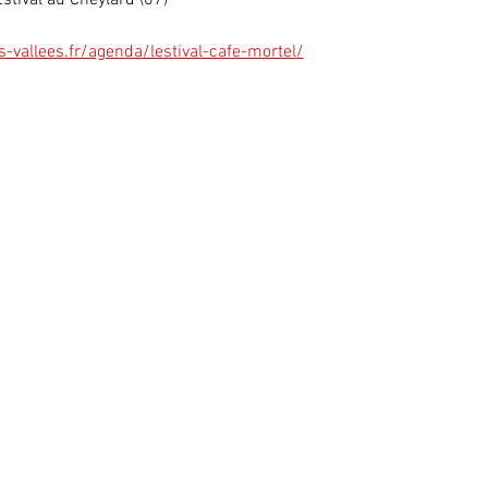
stival au Cheylard (07)
vallees.fr/agenda/lestival-cafe-mortel/