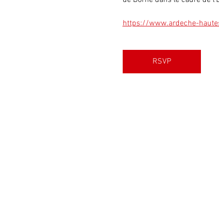
de Dorne dans le cadre de l'E
https://www.ardeche-hautes-
RSVP